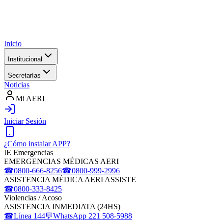
Inicio
Institucional
Secretarías
Noticias
Mi AERI
Iniciar Sesión
¿Cómo instalar APP?
IE Emergencias
EMERGENCIAS MÉDICAS AERI
☎
0800-666-8256
☎
0800-999-2996
ASISTENCIA MÉDICA AERI ASSISTE
☎
0800-333-8425
Violencias / Acoso
ASISTENCIA INMEDIATA (24HS)
☎
Línea 144
💬
WhatsApp 221 508-5988