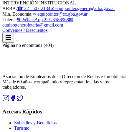
INTERVENCIÓN INSTITUCIONAL
ARBA:
☎ 221 507-2134
✉ equipointer.genero@arba.gov.ar
Min. Economía:
✉ equipointer@ec.gba.gov.ar
Lotería:
💬 WhatsApp 221-3588968
✉
equipogeneroloteria@gmail.com
Convenios / Descuentos
Página no encontrada (404)
Asociación de Empleados de la Dirección de Rentas e Inmobiliaria.
Más de 60 años acompañando y representando a las y los
trabajadores.
Accesos Rápidos
Subsidios y Beneficios
Turismo