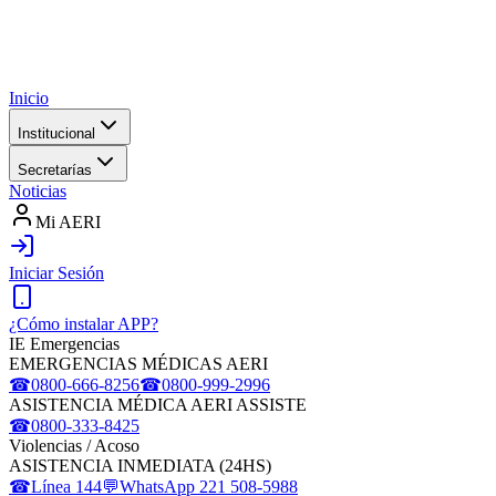
Inicio
Institucional
Secretarías
Noticias
Mi AERI
Iniciar Sesión
¿Cómo instalar APP?
IE Emergencias
EMERGENCIAS MÉDICAS AERI
☎
0800-666-8256
☎
0800-999-2996
ASISTENCIA MÉDICA AERI ASSISTE
☎
0800-333-8425
Violencias / Acoso
ASISTENCIA INMEDIATA (24HS)
☎
Línea 144
💬
WhatsApp 221 508-5988