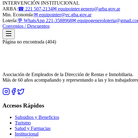
INTERVENCIÓN INSTITUCIONAL
ARBA:
☎ 221 507-2134
✉ equipointer.genero@arba.gov.ar
Min. Economía:
✉ equipointer@ec.gba.gov.ar
Lotería:
💬 WhatsApp 221-3588968
✉ equipogeneroloteria@gmail.c
Convenios / Descuentos
Página no encontrada (404)
Asociación de Empleados de la Dirección de Rentas e Inmobiliaria.
Más de 60 años acompañando y representando a las y los trabajadores
Accesos Rápidos
Subsidios y Beneficios
Turismo
Salud y Farmacias
Institucional