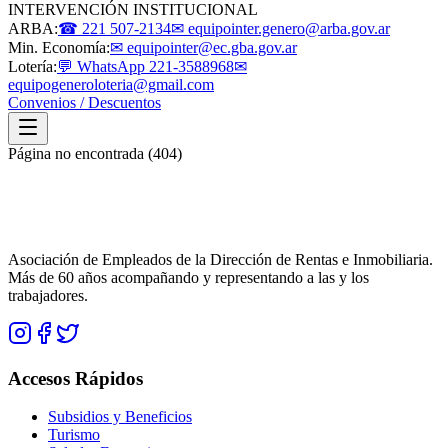
INTERVENCIÓN INSTITUCIONAL
ARBA:
☎ 221 507-2134
✉ equipointer.genero@arba.gov.ar
Min. Economía:
✉ equipointer@ec.gba.gov.ar
Lotería:
💬 WhatsApp 221-3588968
✉
equipogeneroloteria@gmail.com
Convenios / Descuentos
Página no encontrada (404)
Asociación de Empleados de la Dirección de Rentas e Inmobiliaria.
Más de 60 años acompañando y representando a las y los
trabajadores.
Accesos Rápidos
Subsidios y Beneficios
Turismo