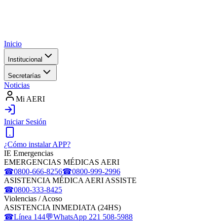
Inicio
Institucional
Secretarías
Noticias
Mi AERI
Iniciar Sesión
¿Cómo instalar APP?
IE Emergencias
EMERGENCIAS MÉDICAS AERI
☎
0800-666-8256
☎
0800-999-2996
ASISTENCIA MÉDICA AERI ASSISTE
☎
0800-333-8425
Violencias / Acoso
ASISTENCIA INMEDIATA (24HS)
☎
Línea 144
💬
WhatsApp 221 508-5988