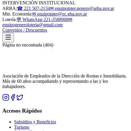
INTERVENCIÓN INSTITUCIONAL
ARBA:
☎ 221 507-2134
✉ equipointer.genero@arba.gov.ar
Min. Economía:
✉ equipointer@ec.gba.gov.ar
Lotería:
💬 WhatsApp 221-3588968
✉
equipogeneroloteria@gmail.com
Convenios / Descuentos
Página no encontrada (404)
Asociación de Empleados de la Dirección de Rentas e Inmobiliaria.
Más de 60 años acompañando y representando a las y los
trabajadores.
Accesos Rápidos
Subsidios y Beneficios
Turismo