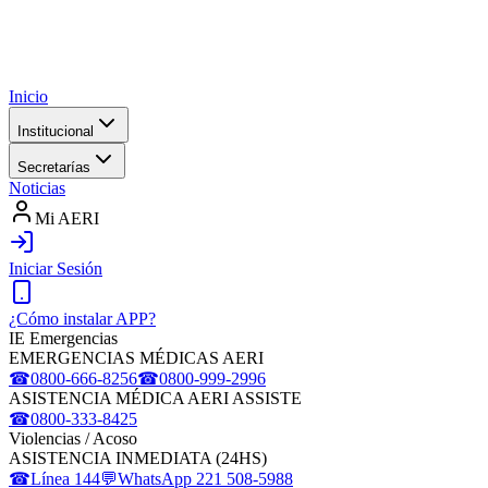
Inicio
Institucional
Secretarías
Noticias
Mi AERI
Iniciar Sesión
¿Cómo instalar APP?
IE Emergencias
EMERGENCIAS MÉDICAS AERI
☎
0800-666-8256
☎
0800-999-2996
ASISTENCIA MÉDICA AERI ASSISTE
☎
0800-333-8425
Violencias / Acoso
ASISTENCIA INMEDIATA (24HS)
☎
Línea 144
💬
WhatsApp 221 508-5988