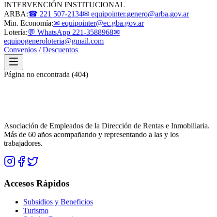
INTERVENCIÓN INSTITUCIONAL
ARBA:
☎ 221 507-2134
✉ equipointer.genero@arba.gov.ar
Min. Economía:
✉ equipointer@ec.gba.gov.ar
Lotería:
💬 WhatsApp 221-3588968
✉
equipogeneroloteria@gmail.com
Convenios / Descuentos
Página no encontrada (404)
Asociación de Empleados de la Dirección de Rentas e Inmobiliaria.
Más de 60 años acompañando y representando a las y los
trabajadores.
Accesos Rápidos
Subsidios y Beneficios
Turismo