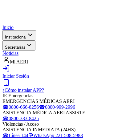
Inicio
Institucional
Secretarías
Noticias
Mi AERI
Iniciar Sesión
¿Cómo instalar APP?
IE Emergencias
EMERGENCIAS MÉDICAS AERI
☎
0800-666-8256
☎
0800-999-2996
ASISTENCIA MÉDICA AERI ASSISTE
☎
0800-333-8425
Violencias / Acoso
ASISTENCIA INMEDIATA (24HS)
☎
Línea 144
💬
WhatsApp 221 508-5988