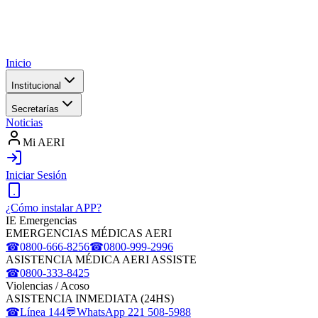
Inicio
Institucional
Secretarías
Noticias
Mi AERI
Iniciar Sesión
¿Cómo instalar APP?
IE Emergencias
EMERGENCIAS MÉDICAS AERI
☎
0800-666-8256
☎
0800-999-2996
ASISTENCIA MÉDICA AERI ASSISTE
☎
0800-333-8425
Violencias / Acoso
ASISTENCIA INMEDIATA (24HS)
☎
Línea 144
💬
WhatsApp 221 508-5988