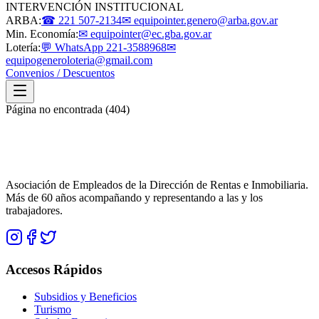
INTERVENCIÓN INSTITUCIONAL
ARBA:
☎ 221 507-2134
✉ equipointer.genero@arba.gov.ar
Min. Economía:
✉ equipointer@ec.gba.gov.ar
Lotería:
💬 WhatsApp 221-3588968
✉
equipogeneroloteria@gmail.com
Convenios / Descuentos
Página no encontrada (404)
Asociación de Empleados de la Dirección de Rentas e Inmobiliaria.
Más de 60 años acompañando y representando a las y los
trabajadores.
Accesos Rápidos
Subsidios y Beneficios
Turismo